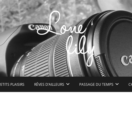
n peu de bonheur à l'état pur
ETITS PLAISIRS
RÊVES D’AILLEURS
PASSAGE DU TEMPS
C