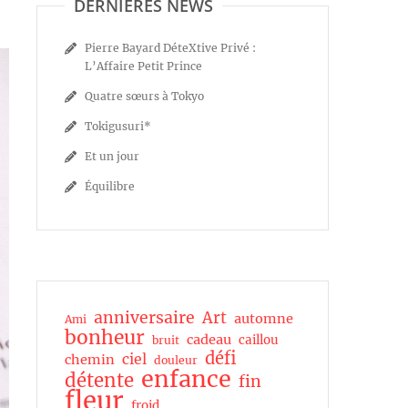
DERNIÈRES NEWS
Pierre Bayard DéteXtive Privé :
L’Affaire Petit Prince
Quatre sœurs à Tokyo
Tokigusuri*
Et un jour
Équilibre
anniversaire
Art
automne
Ami
bonheur
cadeau
caillou
bruit
défi
ciel
chemin
douleur
enfance
détente
fin
fleur
froid