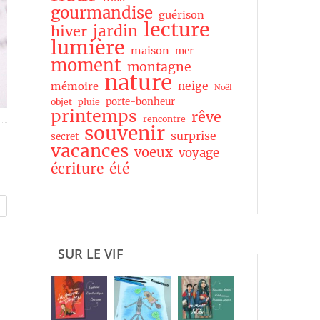
gourmandise
guérison
lecture
jardin
hiver
lumière
maison
mer
moment
montagne
nature
neige
mémoire
Noël
porte-bonheur
objet
pluie
printemps
rêve
rencontre
souvenir
surprise
secret
vacances
voeux
voyage
écriture
été
SUR LE VIF