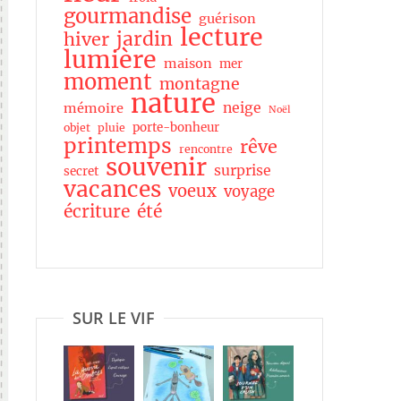
gourmandise
guérison
lecture
jardin
hiver
lumière
maison
mer
moment
montagne
nature
neige
mémoire
Noël
porte-bonheur
objet
pluie
printemps
rêve
rencontre
souvenir
surprise
secret
vacances
voeux
voyage
écriture
été
SUR LE VIF