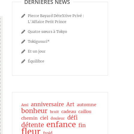
DERNIÈRES NEWS
Pierre Bayard DéteXtive Privé :
L’Affaire Petit Prince
Quatre sœurs à Tokyo
Tokigusuri*
Et un jour
Équilibre
anniversaire
Art
automne
Ami
bonheur
cadeau
caillou
bruit
défi
ciel
chemin
douleur
enfance
détente
fin
fleur
froid