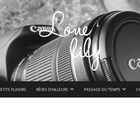
n peu de bonheur à l'état pur
ETITS PLAISIRS
RÊVES D’AILLEURS
PASSAGE DU TEMPS
C