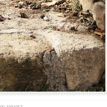
LOU
,
ENFANCE