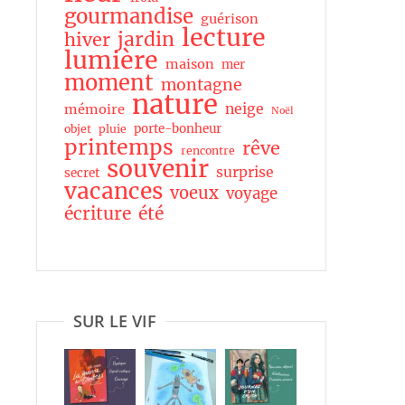
gourmandise
guérison
lecture
jardin
hiver
lumière
maison
mer
moment
montagne
nature
neige
mémoire
Noël
porte-bonheur
objet
pluie
printemps
rêve
rencontre
souvenir
surprise
secret
vacances
voeux
voyage
écriture
été
SUR LE VIF