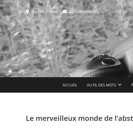
Skip
to
Corenc, France
lily@lonelily.fr
content
U
ACCUEIL
AU FIL DES MOTS
P
Le merveilleux monde de l’abst