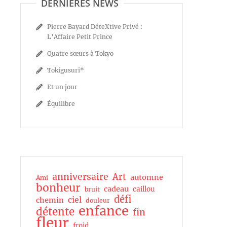
DERNIÈRES NEWS
Pierre Bayard DéteXtive Privé :
L’Affaire Petit Prince
Quatre sœurs à Tokyo
Tokigusuri*
Et un jour
Équilibre
anniversaire
Art
automne
Ami
bonheur
cadeau
caillou
bruit
défi
ciel
chemin
douleur
enfance
détente
fin
fleur
froid