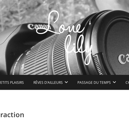
n peu de bonheur à l'état pur
ETITS PLAISIRS
RÊVES D’AILLEURS
PASSAGE DU TEMPS
C
raction