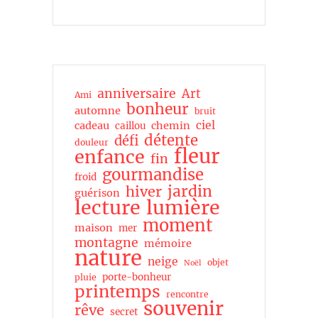
anniversaire
Art
Ami
bonheur
automne
bruit
ciel
cadeau
chemin
caillou
détente
défi
douleur
fleur
enfance
fin
gourmandise
froid
jardin
hiver
guérison
lecture
lumière
moment
maison
mer
montagne
mémoire
nature
neige
objet
Noël
porte-bonheur
pluie
printemps
rencontre
souvenir
rêve
secret