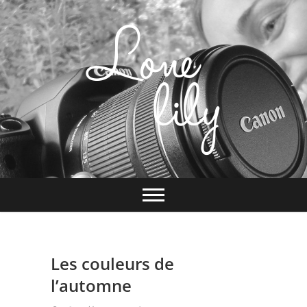
Skip
to
content
Un peu de bonheur à l'état pur
Les couleurs de
l’automne