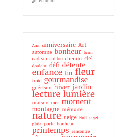
Équilibre
anniversaire
Art
Ami
bonheur
automne
bruit
ciel
cadeau
chemin
caillou
détente
défi
douleur
fleur
enfance
fin
gourmandise
froid
jardin
hiver
guérison
lecture
lumière
moment
maison
mer
montagne
mémoire
nature
neige
objet
Noël
porte-bonheur
pluie
printemps
rencontre