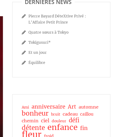
DERNIÈRES NEWS
Pierre Bayard DéteXtive Privé :
L’Affaire Petit Prince
Quatre sœurs à Tokyo
Tokigusuri*
Et un jour
Équilibre
anniversaire
Art
automne
Ami
bonheur
cadeau
caillou
bruit
défi
ciel
chemin
douleur
enfance
détente
fin
fleur
froid