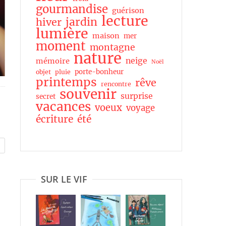
gourmandise
guérison
lecture
jardin
hiver
lumière
maison
mer
moment
montagne
nature
neige
mémoire
Noël
porte-bonheur
objet
pluie
printemps
rêve
rencontre
souvenir
surprise
secret
vacances
voeux
voyage
écriture
été
SUR LE VIF