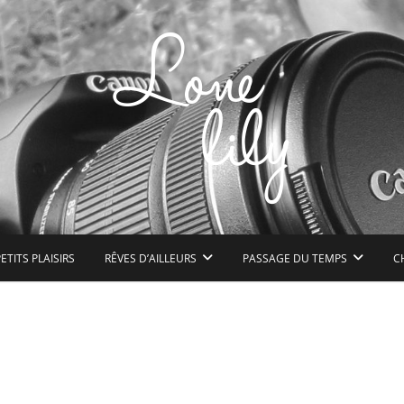
n peu de bonheur à l'état pur
ETITS PLAISIRS
RÊVES D’AILLEURS
PASSAGE DU TEMPS
C