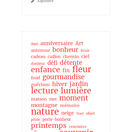
Équilibre
anniversaire
Art
Ami
bonheur
automne
bruit
ciel
cadeau
chemin
caillou
détente
défi
douleur
fleur
enfance
fin
gourmandise
froid
jardin
hiver
guérison
lecture
lumière
moment
maison
mer
montagne
mémoire
nature
neige
objet
Noël
porte-bonheur
pluie
printemps
rencontre