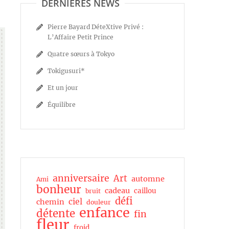
DERNIÈRES NEWS
Pierre Bayard DéteXtive Privé :
L’Affaire Petit Prince
Quatre sœurs à Tokyo
Tokigusuri*
Et un jour
Équilibre
anniversaire
Art
automne
Ami
bonheur
cadeau
caillou
bruit
défi
ciel
chemin
douleur
enfance
détente
fin
fleur
froid