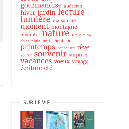
gourmandise
guérison
lecture
jardin
hiver
lumière
maison
mer
moment
montagne
nature
neige
mémoire
Noël
porte-bonheur
objet
pluie
printemps
rêve
rencontre
souvenir
surprise
secret
vacances
voeux
voyage
écriture
été
SUR LE VIF