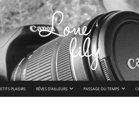
n peu de bonheur à l'état pur
ETITS PLAISIRS
RÊVES D’AILLEURS
PASSAGE DU TEMPS
C