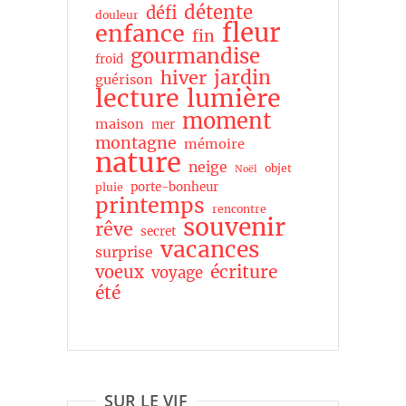
détente
défi
douleur
fleur
enfance
fin
gourmandise
froid
jardin
hiver
guérison
lecture
lumière
moment
maison
mer
montagne
mémoire
nature
neige
objet
Noël
porte-bonheur
pluie
printemps
rencontre
souvenir
rêve
secret
vacances
surprise
écriture
voeux
voyage
été
SUR LE VIF