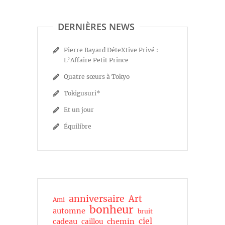
DERNIÈRES NEWS
Pierre Bayard DéteXtive Privé :
L’Affaire Petit Prince
Quatre sœurs à Tokyo
Tokigusuri*
Et un jour
Équilibre
anniversaire
Art
Ami
bonheur
automne
bruit
ciel
cadeau
chemin
caillou