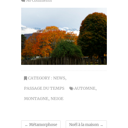
No Comments
CATEGORY :
NEWS
,
PASSAGE DU TEMPS
AUTOMNE
,
MONTAGNE
,
NEIGE
←
Métamorphose
Noël à la maison
→