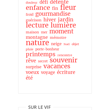
détente
défi
douleur
fleur
enfance
fin
gourmandise
froid
jardin
hiver
guérison
lecture
lumière
moment
maison
mer
montagne
mémoire
nature
neige
objet
Noël
porte-bonheur
pluie
printemps
rencontre
souvenir
rêve
secret
vacances
surprise
écriture
voeux
voyage
été
SUR LE VIF