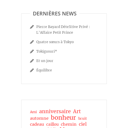
DERNIÈRES NEWS
Pierre Bayard DéteXtive Privé :
L’Affaire Petit Prince
Quatre sœurs à Tokyo
Tokigusuri*
Et un jour
Équilibre
anniversaire
Art
Ami
bonheur
automne
bruit
ciel
cadeau
chemin
caillou